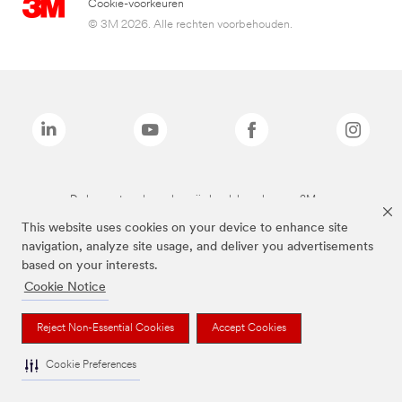
Cookie-voorkeuren
© 3M 2026. Alle rechten voorbehouden.
De bovenstaande merken zijn handelsmerken van 3M.we
This website uses cookies on your device to enhance site
navigation, analyze site usage, and deliver you advertisements
based on your interests.
Cookie Notice
Reject Non-Essential Cookies
Accept Cookies
Cookie Preferences