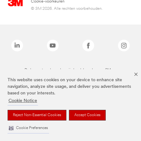
Cookie-voorkeuren
© 3M 2026. Alle rechten voorbehouden.
De bovenstaande merken zijn handelsmerken van 3M.we
This website uses cookies on your device to enhance site
navigation, analyze site usage, and deliver you advertisements
based on your interests.
Cookie Notice
Reject Non-Essential Cookies
Accept Cookies
Cookie Preferences