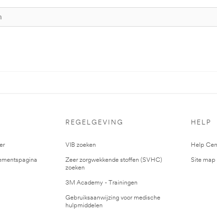
S
REGELGEVING
HELP
er
VIB zoeken
Help Cen
mentspagina
Zeer zorgwekkende stoffen (SVHC)
Site map
zoeken
3M Academy - Trainingen
Gebruiksaanwijzing voor medische
hulpmiddelen