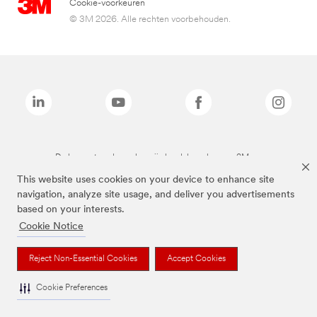
Cookie-voorkeuren
© 3M 2026. Alle rechten voorbehouden.
De bovenstaande merken zijn handelsmerken van 3M.we
This website uses cookies on your device to enhance site
navigation, analyze site usage, and deliver you advertisements
based on your interests.
Cookie Notice
Reject Non-Essential Cookies
Accept Cookies
Cookie Preferences