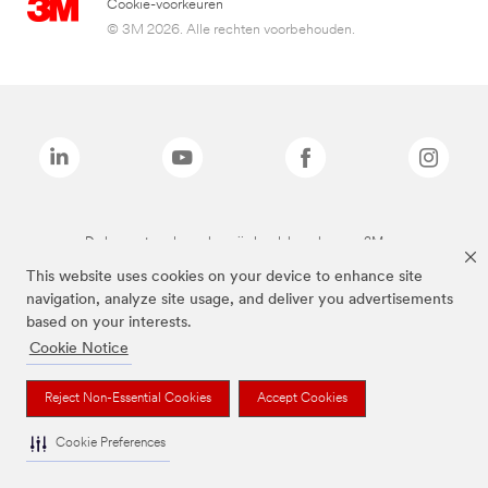
Cookie-voorkeuren
© 3M 2026. Alle rechten voorbehouden.
De bovenstaande merken zijn handelsmerken van 3M.we
This website uses cookies on your device to enhance site
navigation, analyze site usage, and deliver you advertisements
based on your interests.
Cookie Notice
Reject Non-Essential Cookies
Accept Cookies
Cookie Preferences