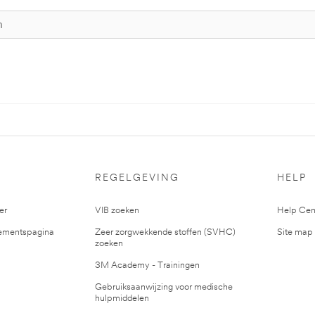
S
REGELGEVING
HELP
er
VIB zoeken
Help Cen
mentspagina
Zeer zorgwekkende stoffen (SVHC)
Site map
zoeken
3M Academy - Trainingen
Gebruiksaanwijzing voor medische
hulpmiddelen