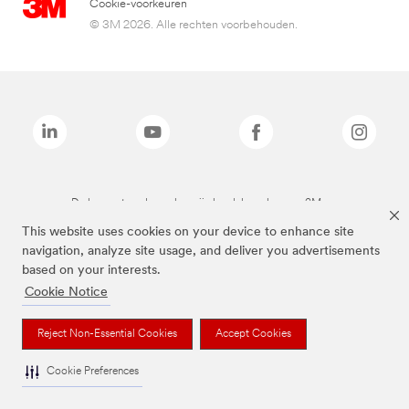
Cookie-voorkeuren
© 3M 2026. Alle rechten voorbehouden.
De bovenstaande merken zijn handelsmerken van 3M.we
This website uses cookies on your device to enhance site
navigation, analyze site usage, and deliver you advertisements
based on your interests.
Cookie Notice
Reject Non-Essential Cookies
Accept Cookies
Cookie Preferences