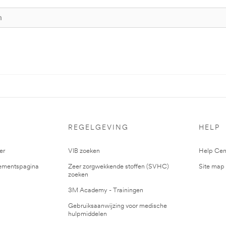
S
REGELGEVING
HELP
er
VIB zoeken
Help Cen
mentspagina
Zeer zorgwekkende stoffen (SVHC)
Site map
zoeken
3M Academy - Trainingen
Gebruiksaanwijzing voor medische
hulpmiddelen