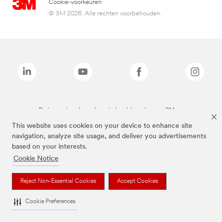
Cookie-voorkeuren
© 3M 2026. Alle rechten voorbehouden.
De bovenstaande merken zijn handelsmerken van 3M.we
This website uses cookies on your device to enhance site
navigation, analyze site usage, and deliver you advertisements
based on your interests.
Cookie Notice
Reject Non-Essential Cookies
Accept Cookies
Cookie Preferences