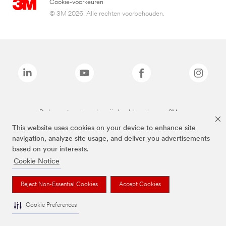
Cookie-voorkeuren
© 3M 2026. Alle rechten voorbehouden.
De bovenstaande merken zijn handelsmerken van 3M.we
This website uses cookies on your device to enhance site
navigation, analyze site usage, and deliver you advertisements
based on your interests.
Cookie Notice
Reject Non-Essential Cookies
Accept Cookies
Cookie Preferences