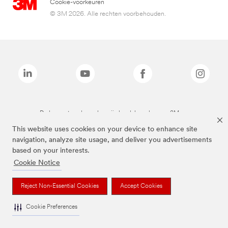
Cookie-voorkeuren
© 3M 2026. Alle rechten voorbehouden.
De bovenstaande merken zijn handelsmerken van 3M.we
This website uses cookies on your device to enhance site
navigation, analyze site usage, and deliver you advertisements
based on your interests.
Cookie Notice
Reject Non-Essential Cookies
Accept Cookies
Cookie Preferences