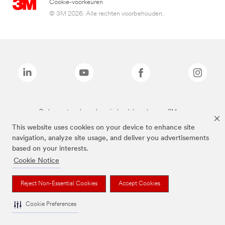
Cookie-voorkeuren
© 3M 2026. Alle rechten voorbehouden.
De bovenstaande merken zijn handelsmerken van 3M.we
This website uses cookies on your device to enhance site
navigation, analyze site usage, and deliver you advertisements
based on your interests.
Cookie Notice
Reject Non-Essential Cookies
Accept Cookies
Cookie Preferences