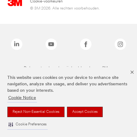
Cookie-voorkeuren
© 3M 2026. Alle rechten voorbehouden.
De bovenstaande merken zijn handelsmerken van 3M.we
This website uses cookies on your device to enhance site
navigation, analyze site usage, and deliver you advertisements
based on your interests.
Cookie Notice
Reject Non-Essential Cookies
Accept Cookies
Cookie Preferences