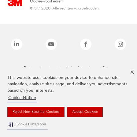
Cookie-voorkeuren
© 3M 2026. Alle rechten voorbehouden.
De bovenstaande merken zijn handelsmerken van 3M.we
This website uses cookies on your device to enhance site
navigation, analyze site usage, and deliver you advertisements
based on your interests.
Cookie Notice
Reject Non-Essential Cookies
Accept Cookies
Cookie Preferences