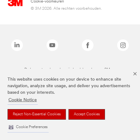
Cookie-voorkeuren
© 3M 2026. Alle rechten voorbehouden.
De bovenstaande merken zijn handelsmerken van 3M.we
This website uses cookies on your device to enhance site
navigation, analyze site usage, and deliver you advertisements
based on your interests.
Cookie Notice
Reject Non-Essential Cookies
Accept Cookies
Cookie Preferences