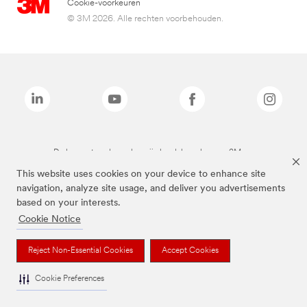
Cookie-voorkeuren
© 3M 2026. Alle rechten voorbehouden.
De bovenstaande merken zijn handelsmerken van 3M.we
This website uses cookies on your device to enhance site
navigation, analyze site usage, and deliver you advertisements
based on your interests.
Cookie Notice
Reject Non-Essential Cookies
Accept Cookies
Cookie Preferences