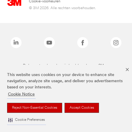
Cookie-voorkeuren
© 3M 2026. Alle rechten voorbehouden.
De bovenstaande merken zijn handelsmerken van 3M.we
This website uses cookies on your device to enhance site
navigation, analyze site usage, and deliver you advertisements
based on your interests.
Cookie Notice
Reject Non-Essential Cookies
Accept Cookies
Cookie Preferences