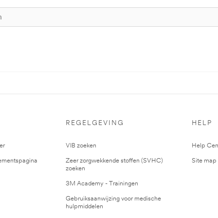
S
REGELGEVING
HELP
er
VIB zoeken
Help Cen
mentspagina
Zeer zorgwekkende stoffen (SVHC)
Site map
zoeken
3M Academy - Trainingen
Gebruiksaanwijzing voor medische
hulpmiddelen