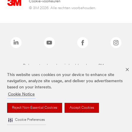
Cookie-voorkeuren
© 3M 2026. Alle rechten voorbehouden.
De bovenstaande merken zijn handelsmerken van 3M.we
This website uses cookies on your device to enhance site
navigation, analyze site usage, and deliver you advertisements
based on your interests.
Cookie Notice
Reject Non-Essential Cookies
Accept Cookies
Cookie Preferences