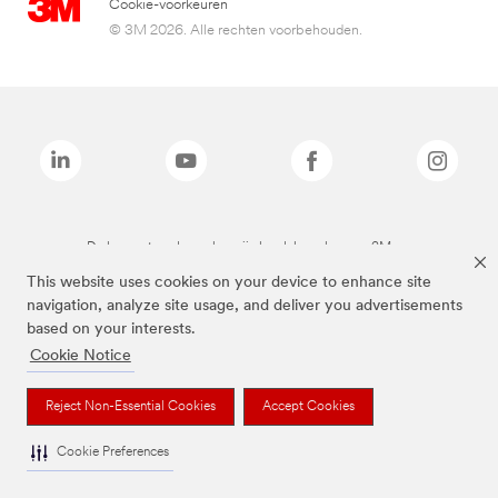
Cookie-voorkeuren
© 3M 2026. Alle rechten voorbehouden.
De bovenstaande merken zijn handelsmerken van 3M.we
This website uses cookies on your device to enhance site
navigation, analyze site usage, and deliver you advertisements
based on your interests.
Cookie Notice
Reject Non-Essential Cookies
Accept Cookies
Cookie Preferences