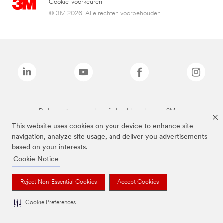
Cookie-voorkeuren
© 3M 2026. Alle rechten voorbehouden.
De bovenstaande merken zijn handelsmerken van 3M.we
This website uses cookies on your device to enhance site
navigation, analyze site usage, and deliver you advertisements
based on your interests.
Cookie Notice
Reject Non-Essential Cookies
Accept Cookies
Cookie Preferences