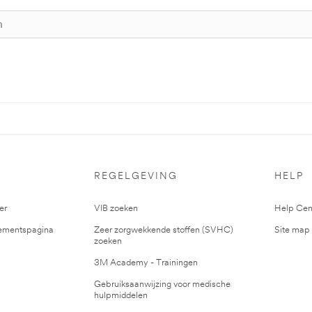
S
REGELGEVING
HELP
er
VIB zoeken
Help Cen
mentspagina
Zeer zorgwekkende stoffen (SVHC)
Site map
zoeken
3M Academy - Trainingen
Gebruiksaanwijzing voor medische
hulpmiddelen