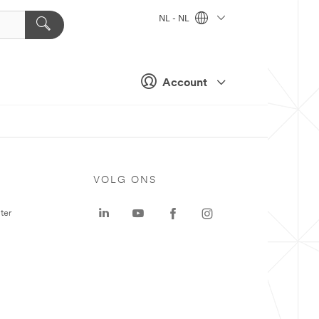
NL - NL
Account
VOLG ONS
ter