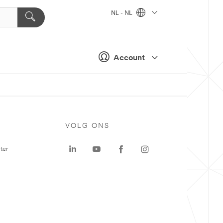
NL - NL
Account
VOLG ONS
ter