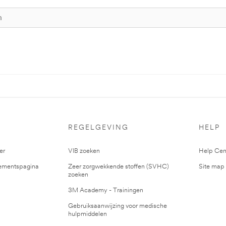
S
REGELGEVING
HELP
er
VIB zoeken
Help Cen
mentspagina
Zeer zorgwekkende stoffen (SVHC)
Site map
zoeken
3M Academy - Trainingen
Gebruiksaanwijzing voor medische
hulpmiddelen