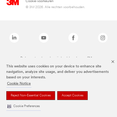
Cookie-voorkeuren
© 3M 2026. Alle rechten voorbehouden.
De bovenstaande merken zijn handelsmerken van 3M.we
This website uses cookies on your device to enhance site
navigation, analyze site usage, and deliver you advertisements
based on your interests.
Cookie Notice
Reject Non-Essential Cookies
Accept Cookies
Cookie Preferences