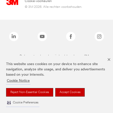
Cookie-voorkeuren
© 3M 2026. Alle rechten voorbehouden.
De bovenstaande merken zijn handelsmerken van 3M.we
This website uses cookies on your device to enhance site
navigation, analyze site usage, and deliver you advertisements
based on your interests.
Cookie Notice
Reject Non-Essential Cookies
Accept Cookies
Cookie Preferences