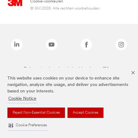
Cookie-voorkeuren
© 3M 2026. Alle rechten voorbehouden.
De bovenstaande merken zijn handelsmerken van 3M.we
This website uses cookies on your device to enhance site
navigation, analyze site usage, and deliver you advertisements
based on your interests.
Cookie Notice
Reject Non-Essential Cookies
Accept Cookies
Cookie Preferences