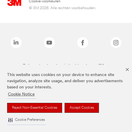
Cookie-voorkeuren
© 3M 2026. Alle rechten voorbehouden.
De bovenstaande merken zijn handelsmerken van 3M.we
This website uses cookies on your device to enhance site
navigation, analyze site usage, and deliver you advertisements
based on your interests.
Cookie Notice
Reject Non-Essential Cookies
Accept Cookies
Cookie Preferences