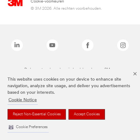
Cookie-voorkeuren
© 3M 2026. Alle rechten voorbehouden.
De bovenstaande merken zijn handelsmerken van 3M.we
This website uses cookies on your device to enhance site
navigation, analyze site usage, and deliver you advertisements
based on your interests.
Cookie Notice
Reject Non-Essential Cookies
Accept Cookies
Cookie Preferences