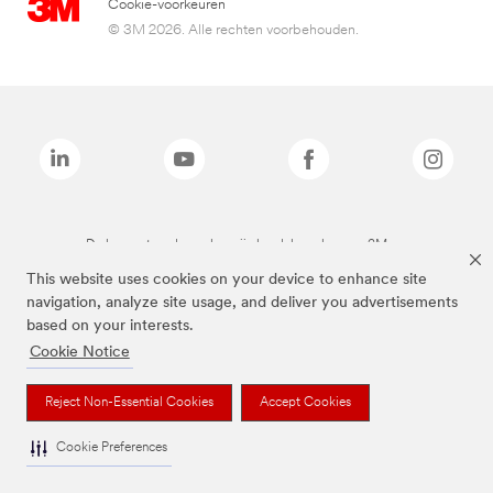
Cookie-voorkeuren
© 3M 2026. Alle rechten voorbehouden.
De bovenstaande merken zijn handelsmerken van 3M.we
This website uses cookies on your device to enhance site
navigation, analyze site usage, and deliver you advertisements
based on your interests.
Cookie Notice
Reject Non-Essential Cookies
Accept Cookies
Cookie Preferences