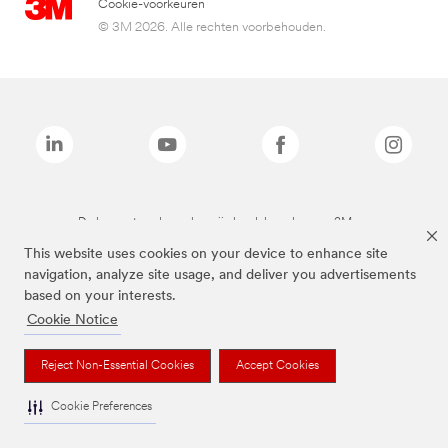
Cookie-voorkeuren
© 3M 2026. Alle rechten voorbehouden.
De bovenstaande merken zijn handelsmerken van 3M.we
This website uses cookies on your device to enhance site
navigation, analyze site usage, and deliver you advertisements
based on your interests.
Cookie Notice
Reject Non-Essential Cookies
Accept Cookies
Cookie Preferences