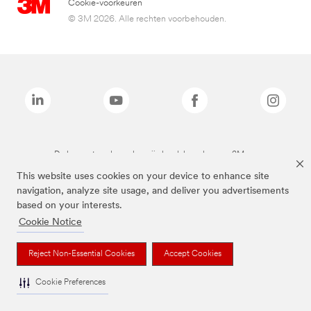
Cookie-voorkeuren
© 3M 2026. Alle rechten voorbehouden.
De bovenstaande merken zijn handelsmerken van 3M.we
This website uses cookies on your device to enhance site
navigation, analyze site usage, and deliver you advertisements
based on your interests.
Cookie Notice
Reject Non-Essential Cookies
Accept Cookies
Cookie Preferences