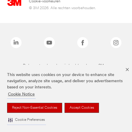
Cookie-voorkeuren
© 3M 2026. Alle rechten voorbehouden.
De bovenstaande merken zijn handelsmerken van 3M.we
This website uses cookies on your device to enhance site
navigation, analyze site usage, and deliver you advertisements
based on your interests.
Cookie Notice
Reject Non-Essential Cookies
Accept Cookies
Cookie Preferences