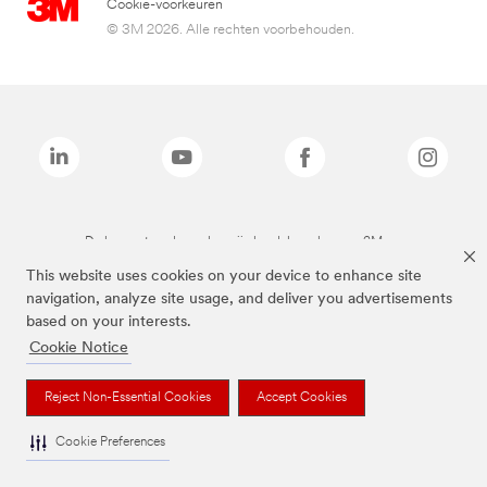
Cookie-voorkeuren
© 3M 2026. Alle rechten voorbehouden.
De bovenstaande merken zijn handelsmerken van 3M.we
This website uses cookies on your device to enhance site
navigation, analyze site usage, and deliver you advertisements
based on your interests.
Cookie Notice
Reject Non-Essential Cookies
Accept Cookies
Cookie Preferences