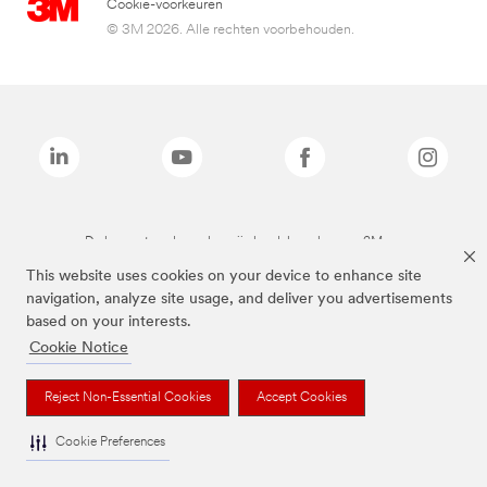
Cookie-voorkeuren
© 3M 2026. Alle rechten voorbehouden.
De bovenstaande merken zijn handelsmerken van 3M.we
This website uses cookies on your device to enhance site
navigation, analyze site usage, and deliver you advertisements
based on your interests.
Cookie Notice
Reject Non-Essential Cookies
Accept Cookies
Cookie Preferences