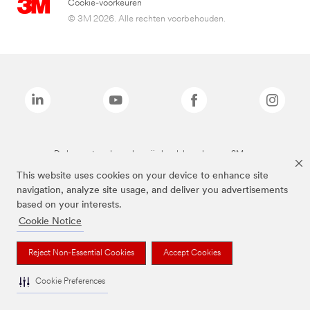
Cookie-voorkeuren
© 3M 2026. Alle rechten voorbehouden.
De bovenstaande merken zijn handelsmerken van 3M.we
This website uses cookies on your device to enhance site
navigation, analyze site usage, and deliver you advertisements
based on your interests.
Cookie Notice
Reject Non-Essential Cookies
Accept Cookies
Cookie Preferences