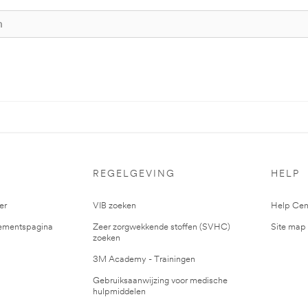
S
REGELGEVING
HELP
er
VIB zoeken
Help Cen
mentspagina
Zeer zorgwekkende stoffen (SVHC)
Site map
zoeken
3M Academy - Trainingen
Gebruiksaanwijzing voor medische
hulpmiddelen