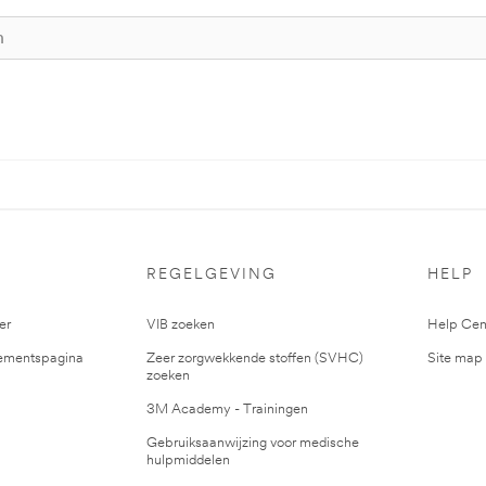
S
REGELGEVING
HELP
er
VIB zoeken
Help Cen
mentspagina
Zeer zorgwekkende stoffen (SVHC)
Site map
zoeken
3M Academy - Trainingen
Gebruiksaanwijzing voor medische
hulpmiddelen