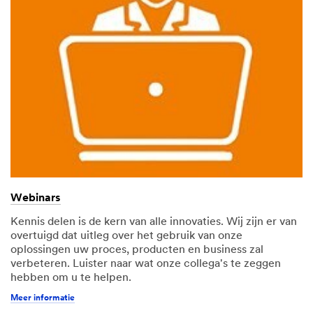
verbinden en beschrijf
uw uitdaging. Dit helpt
ons om u in contact te
brengen met de juiste
3M Expert.
Land
Webinars
Nederland
Kennis delen is de kern van alle innovaties. Wij zijn er van
Provincie
overtuigd dat uitleg over het gebruik van onze
T
oplossingen uw proces, producten en business zal
-- Selecteer één optie --
a
verbeteren. Luister naar wat onze collega's te zeggen
a
hebben om u te helpen.
l
Door dit vakje
Meer informatie
aan te vinken geef