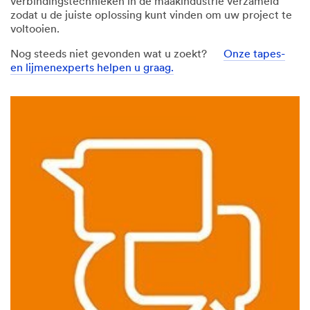
verbindingstechnieken in de maakindustrie verzameld
Maak uw keuze
zodat u de juiste oplossing kunt vinden om uw project te
voltooien.
Voornaam
Nog steeds niet gevonden wat u zoekt?
Onze tapes-
en lijmenexperts helpen u graag.
Achternaam
Functie
-- Kies --
Branche
-- Kies --
Aantal medewerkers
-- Kies --