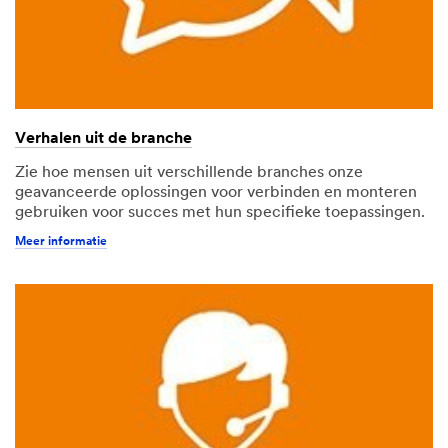
Bedrijfsnaam
Postcode
Verhalen uit de branche
Zakelijk
Zie hoe mensen uit verschillende branches onze
telefoonnummer
geavanceerde oplossingen voor verbinden en monteren
gebruiken voor succes met hun specifieke toepassingen.
Meer informatie
Doel van de toepassing
-- Kies --
Hoe kan 3M Expert u
ondersteunen?
Geef wat details over uw
toepassing, het
eindproduct en of u al
ervaring hebt met