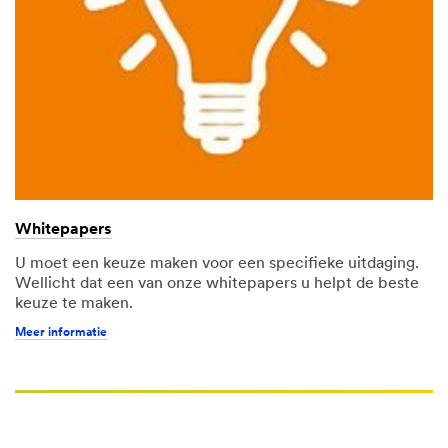
&
Assembly
Webinar
Hub
Ontvang
de
laatste
informatie,
praktische
tips
Whitepapers
en
meer
U moet een keuze maken voor een specifieke uitdaging.
van
Wellicht dat een van onze whitepapers u helpt de beste
de
keuze te maken.
toonaangevende
Meer informatie
experts
van
3M
en
vergroot
uw