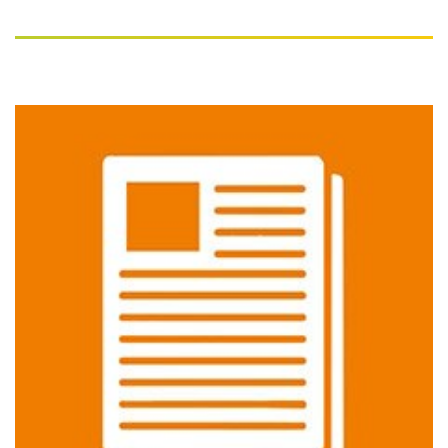
ik mijn toestemming om
nieuwsbrieven,
advertenties, enquêtes
en informatie over
acties en aanbiedingen
van 3M Nederland B.V.
en haar
groepsmaatschappijen
via e-mail te ontvangen
(zoals hier beschreven)
.
Ik erken dat mijn
persoonsgegevens
worden verwerkt door
3M Nederland B.V. en
haar
groepsmaatschappijen
in overeenstemming
met het
Privacybeleid
van 3M en dat mijn
persoonsgegevens
worden overgedragen
aan, opgeslagen en/of