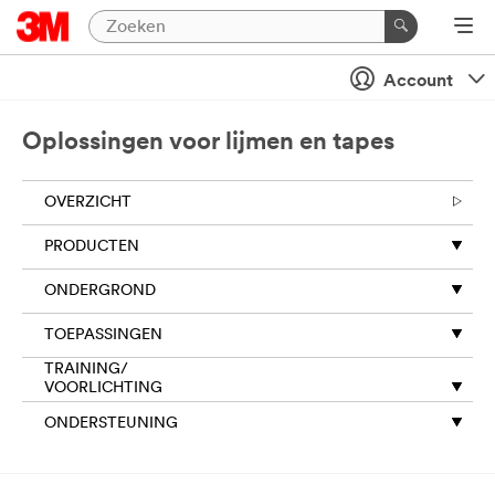
Dicht
Stel
Account
uw
vraag
Oplossingen voor lijmen en tapes
aan
de
OVERZICHT
3M
experts
PRODUCTEN
in
ONDERGROND
Tapes,
Lijmen,
TOEPASSINGEN
Verbindingen
TRAINING/
&
VOORLICHTING
Assemblage
ONDERSTEUNING
Wanneer u dit formulier