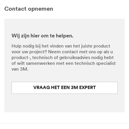
kennis.
Contact opnemen
Elk
webinar
duurt
45
minuten.
Wij zijn hier om te helpen.
ONTDEK
Hulp nodig bij het vinden van het juiste product
ONZE
voor uw project? Neem contact met ons op als u
GRATIS
ON-
product-, technisch of gebruiksadvies nodig hebt
DEMAND
of wilt samenwerken met een technisch specialist
WEBINARS
van 3M.
VRAAG HET EEN 3M EXPERT