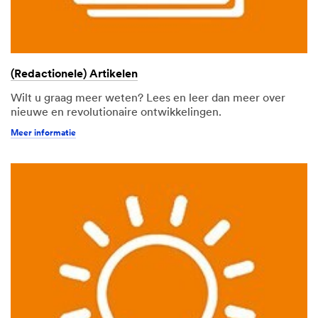
verwerkt in de VS, waar
mogelijk andere
gegevensbeschermingsr
egels gelden dan in mijn
land.
(Redactionele) Artikelen
VERZENDEN
Wilt u graag meer weten? Lees en leer dan meer over
nieuwe en revolutionaire ontwikkelingen.
Bedankt.
Helaas.
Meer informatie
We
Er
hebben
ging
je
wat
verzoek
fout.
ontvangen.
Probeer
het
later
opnieuw.
Bezoek
de
3M
Bonding