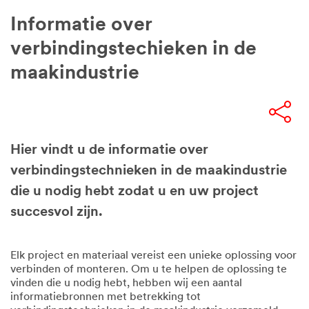
indient, kan u via e-
Informatie over
mail/telefonisch
gecontacteerd worden
verbindingstechieken in de
door een 3M
medewerker of door één
maakindustrie
van onze
geauthoriseerde
zakelijke partners
waarmee wij uw
gegevens mogelijk delen
in overeenstemming met
Hier vindt u de informatie over
het
privacybeleid van
verbindingstechnieken in de maakindustrie
3M
.
die u nodig hebt zodat u en uw project
Alle velden zijn
succesvol zijn.
verplicht, tenzij anders
aangegeven.
Zakelijk e-mailadres
Elk project en materiaal vereist een unieke oplossing voor
verbinden of monteren. Om u te helpen de oplossing te
vinden die u nodig hebt, hebben wij een aantal
informatiebronnen met betrekking tot
Aanhef