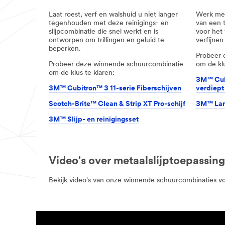
Laat roest, verf en walshuid u niet langer
Werk met
tegenhouden met deze reinigings- en
van een t
slijpcombinatie die snel werkt en is
voor het
ontworpen om trillingen en geluid te
verfijnen
beperken.
Probeer 
Probeer deze winnende schuurcombinatie
om de klu
om de klus te klaren:
3M™ Cubi
3M™ Cubitron™ 3 11-serie Fiberschijven
verdiept
Scotch-Brite™ Clean & Strip XT Pro-schijf
3M™ Lam
3M™ Slijp- en reinigingsset
Video's over metaalslijptoepassin
Bekijk video's van onze winnende schuurcombinaties vo