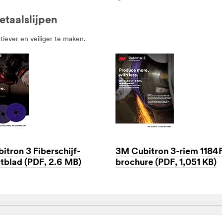
taalslijpen
tiever en veiliger te maken.
itron 3 Fiberschijf-
3M Cubitron 3-riem 1184
tblad (PDF, 2.6 MB)
brochure (PDF, 1,051 KB)
Dec
1,
1901