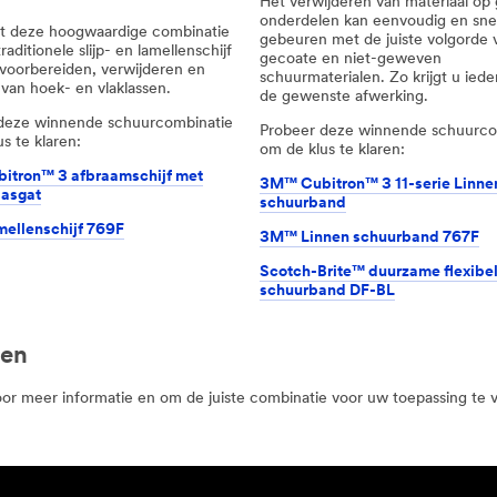
Het verwijderen van materiaal op
onderdelen kan eenvoudig en sne
 deze hoogwaardige combinatie
gebeuren met de juiste volgorde 
raditionele slijp- en lamellenschijf
gecoate en niet-geweven
 voorbereiden, verwijderen en
schuurmaterialen. Zo krijgt u iede
 van hoek- en vlaklassen.
de gewenste afwerking.
deze winnende schuurcombinatie
Probeer deze winnende schuurco
s te klaren:
om de klus te klaren:
tron™ 3 afbraamschijf met
3M™ Cubitron™ 3 11-serie Linne
 asgat
schuurband
ellenschijf 769F
3M™ Linnen schuurband 767F
Scotch-Brite™ duurzame flexibe
schuurband DF-BL
gen
or meer informatie en om de juiste combinatie voor uw toepassing te 