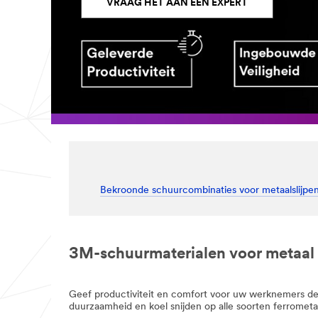
VRAAG HET AAN EEN EXPERT
Bekroonde schuurcombinaties voor metaalslijpe
3M-schuurmaterialen voor metaal 
Geef productiviteit en comfort voor uw werknemers de 
duurzaamheid en koel snijden op alle soorten ferrometalen