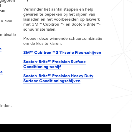
 gegoten
l
Verminder het aantal stappen en help
van
gevaren te beperken bij het slijpen van
lasnaden en het voorbereiden op lakwerk
re keer
met 3M™ Cubitron™- en Scotch-Brite™-
schuurmaterialen.
mbinatie
Probeer deze winnende schuurcombinatie
om de klus te klaren:
n
3M™ Cubitron™ 3 11-serie Fiberschijven
Scotch-Brite™ Precision Surface
Conditioning-schijf
le
Scotch-Brite™ Precision Heavy Duty
Surface Conditioningschijven
vinden.