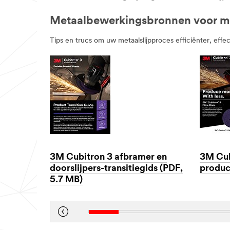
Metaalbewerkingsbronnen voor me
Tips en trucs om uw metaalslijpproces efficiënter, effec
3M Cubitron 3 afbramer en
3M Cub
doorslijpers-transitiegids (PDF,
produc
5.7 MB)
Dec
1,
Dec
1901
1,
1901