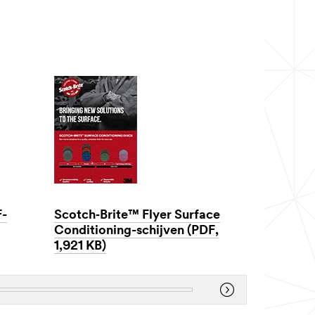
Dec
1,
F-
Scotch‑Brite™ Flyer Surface
1901
Conditioning-schijven (PDF,
1,921 KB)
Dec
1,
1901