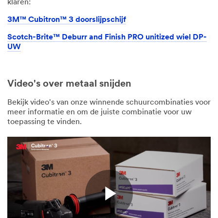
klaren:
3M™ Cubitron™ 3 doorslijpschijf
Scotch-Brite™ Deburr and Finish PRO unitized wiel DP-
UW
Video's over metaal snijden
Bekijk video's van onze winnende schuurcombinaties voor
meer informatie en om de juiste combinatie voor uw
toepassing te vinden.
Play