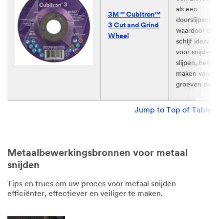
als een
3M™ Cubitron™
doorslijpschijf
3 Cut and Grind
waardoor de
Wheel​
schijf ideaal is
voor snijden,
slijpen, het
maken van
groeven en m
Jump to Top of Table
Metaalbewerkingsbronnen voor metaal
snijden
Tips en trucs om uw proces voor metaal snijden
efficiënter, effectiever en veiliger te maken.