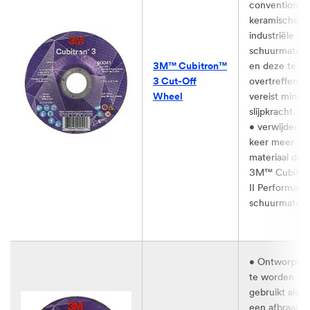
conventionel
keramische
industriële
schuurmateri
3M™ Cubitron™
en deze te
3 Cut-Off
overtreffen e
Wheel​
vereist minde
slijpkracht.
• verwijdert t
keer meer
materiaal dan
3M™ Cubitr
II Performanc
schuurmateria
• Ontworpen
te worden
gebruikt als z
een afbraamsc