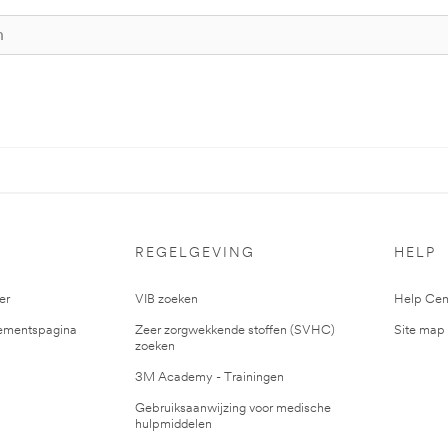
S
REGELGEVING
HELP
er
VIB zoeken
Help Cen
mentspagina
Zeer zorgwekkende stoffen (SVHC)
Site map
zoeken
3M Academy - Trainingen
Gebruiksaanwijzing voor medische
hulpmiddelen