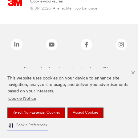
Cookie-voorkeuren
© 3M 2026. Alle rechten voorbehouden.
De bovenstaande merken zijn handelsmerken van 3M.we
This website uses cookies on your device to enhance site
navigation, analyze site usage, and deliver you advertisements
based on your interests.
Cookie Notice
Reject Non-Essential Cookies
Accept Cookies
Cookie Preferences