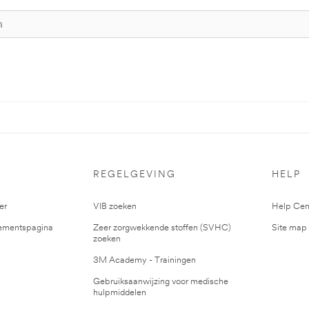
S
REGELGEVING
HELP
er
VIB zoeken
Help Cen
mentspagina
Zeer zorgwekkende stoffen (SVHC)
Site map
zoeken
3M Academy - Trainingen
Gebruiksaanwijzing voor medische
hulpmiddelen