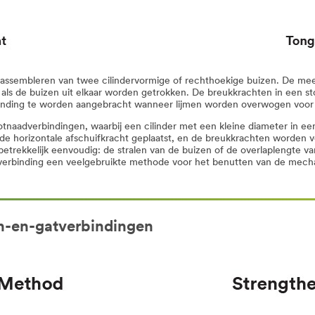
het assembleren van twee cilindervormige of rechthoekige buizen. De m
als de buizen uit elkaar worden getrokken. De breukkrachten in een sto
binding te worden aangebracht wanneer lijmen worden overwogen voor 
tootnaadverbindingen, waarbij een cilinder met een kleine diameter in e
n de horizontale afschuifkracht geplaatst, en de breukkrachten worde
 betrekkelijk eenvoudig: de stralen van de buizen of de overlaplengte
verbinding een veelgebruikte methode voor het benutten van de mecha
n-en-gatverbindingen