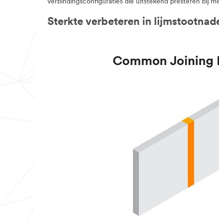
verbindingsconfiguraties die uitstekend presteren bij
Sterkte verbeteren in lijmstootnad