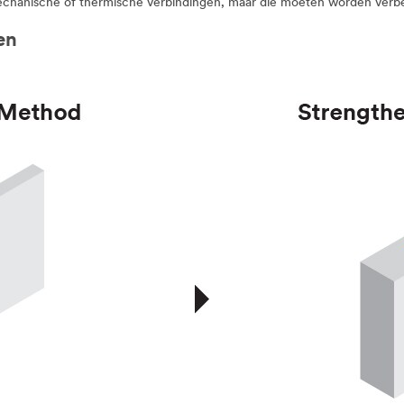
 mechanische of thermische verbindingen, maar die moeten worden verbe
en