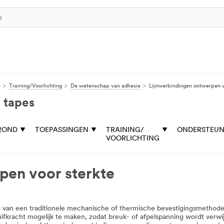
s
Training/Voorlichting
De wetenschap van adhesie
Lijmverbindingen ontwerpen v
 tapes
ROND
TOEPASSINGEN
TRAINING/
ONDERSTEUN
VOORLICHTING
pen voor sterkte
van een traditionele mechanische of thermische bevestigingsmethode, 
kracht mogelijk te maken, zodat breuk- of afpelspanning wordt verwijd