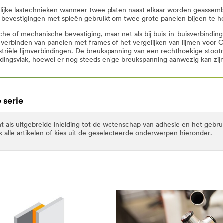
lijke lastechnieken wanneer twee platen naast elkaar worden geassem
evestigingen met spieën gebruikt om twee grote panelen bijeen te h
e of mechanische bevestiging, maar net als bij buis-in-buisverbinding
verbinden van panelen met frames of het vergelijken van lijmen voor 
triële lijmverbindingen. De breukspanning van een rechthoekige stootn
dingsvlak, hoewel er nog steeds enige breukspanning aanwezig kan zijn
 serie
 als uitgebreide inleiding tot de wetenschap van adhesie en het gebru
k alle artikelen of kies uit de geselecteerde onderwerpen hieronder.