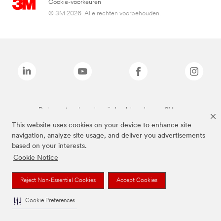
Cookie-voorkeuren
© 3M 2026. Alle rechten voorbehouden.
De bovenstaande merken zijn handelsmerken van 3M.we
This website uses cookies on your device to enhance site
navigation, analyze site usage, and deliver you advertisements
based on your interests.
Cookie Notice
Reject Non-Essential Cookies
Accept Cookies
Cookie Preferences